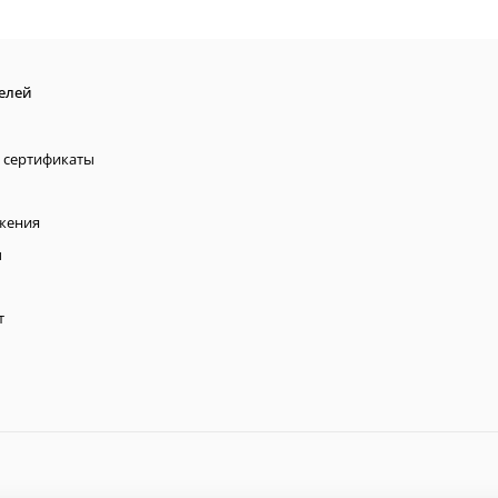
елей
 сертификаты
жения
ы
т