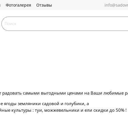
ы
Фотогалерея
Отзывы
info@sadovn
дет радовать самыми выгодными ценами на Ваши любимые р
 ягоды земляники садовой и голубики, а
йные культуры : туи, можжевельники и ели скидки до 50% !