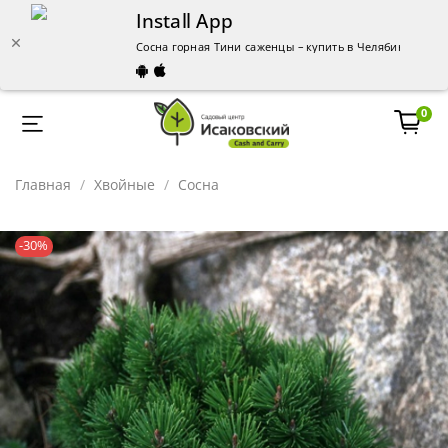
Install App
Сосна горная Тини саженцы – купить в Челябинске | 
0
Главная
Хвойные
Сосна
-30%