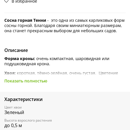
В избранное
Сосна горная Тенни
- это одна из самых карликовых форм
сосны горной. Благодаря своим миниатюрным размерам,
она станет прекрасным выбором для небольших садов.
Описание
Форма кроны:
очень компактная, шаровидная или
подушковидная крона.
Хвоя:
короткая, тёмно-зелёная, очень густая.
Цветение
неярко выраженное: у мужских шишек жёлто-оранжевые
Показать полностью
пыльники, а женские шишки крупнее и имеют зелёный
цвет.
Высота:
20-30 см и ширины 30-40 см.
Характеристики
Темп роста в диаметре:
растет очень медленно 2-4 см в
Цвет хвои
Зеленый
год.
Высота взрослого растения
Морозостойкость
:-34°C.
до 0,5 м