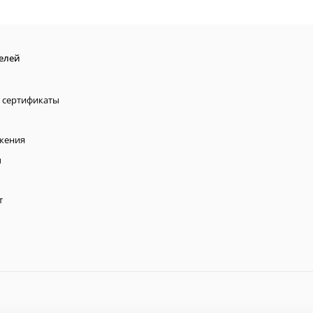
елей
 сертификаты
жения
ы
т