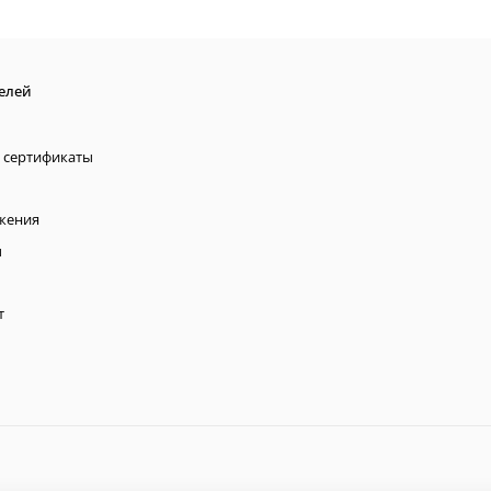
елей
 сертификаты
жения
ы
т