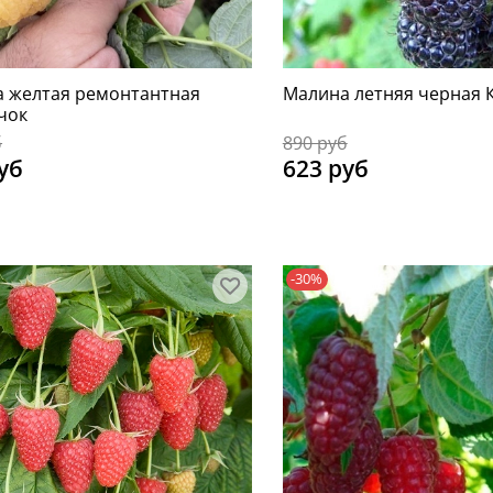
 желтая ремонтантная
Малина летняя черная 
чок
б
890 руб
уб
623 руб
-30%