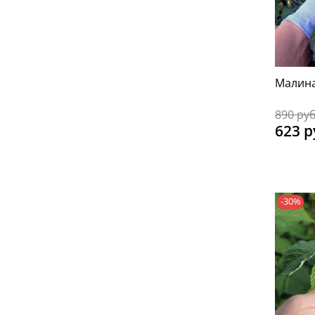
Малина
890 ру
623 р
-30%