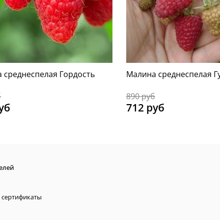
 среднеспелая Гордость
Малина среднеспелая Г
б
890 руб
уб
712 руб
елей
 сертификаты