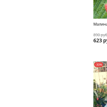
Малина
890 ру
623 р
-30%