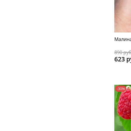
Малина
890 ру
623 р
-30%