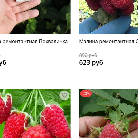
 ремонтантная Похвалинка
Малина ремонтантная 
б
890 руб
уб
623 руб
-20%