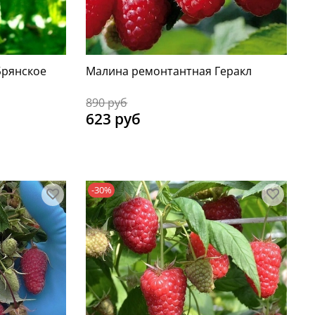
Брянское
Малина ремонтантная Геракл
890 руб
623 руб
-30%