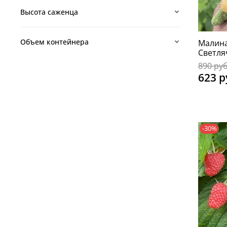
Высота саженца
Объем контейнера
Малина
Светля
890 ру
623 р
-30%