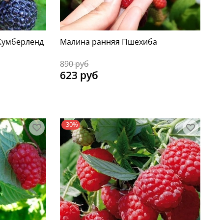
Кумберленд
Малина ранняя Пшехиба
890 руб
623 руб
-30%