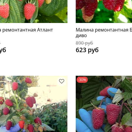
 ремонтантная Атлант
Малина ремонтантная 
диво
б
890 руб
уб
623 руб
-30%