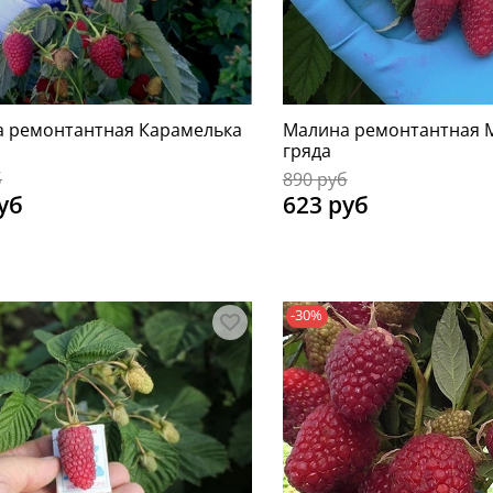
 ремонтантная Карамелька
Малина ремонтантная 
гряда
б
890 руб
уб
623 руб
-30%