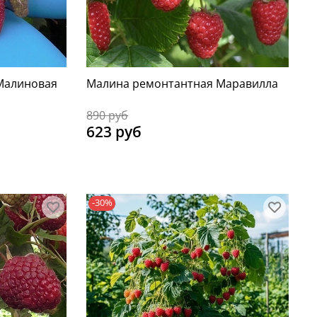
Малиновая
Малина ремонтантная Маравилла
890 руб
623 руб
-30%