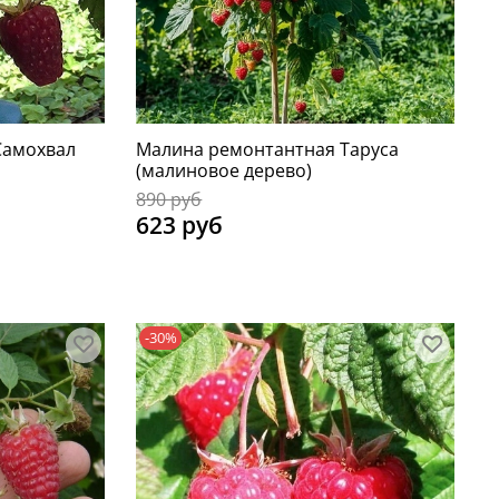
Самохвал
Малина ремонтантная Таруса
(малиновое дерево)
890 руб
623 руб
-30%