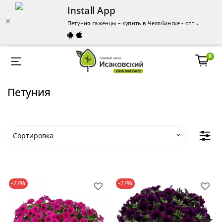
Install App
Петуния саженцы – купить в Челябинске - опт и розниц
0
Петуния
-77%
-77%