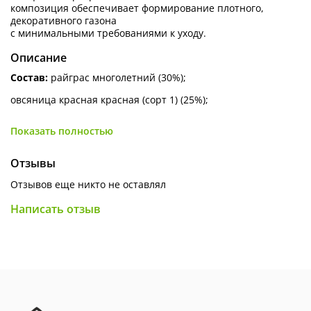
композиция
обеспечивает
формирование
плотного,
декоративного
газона
с
минимальными
требованиями
к
уходу.
Описание
Состав
:
райграс многолетний (30%);
овсяница красная красная (сорт 1) (25%);
овсяница красная красная (сорт 2) (25%);
Показать полностью
мятлик луговой (10%);
Отзывы
райграс итальянский (10%).
Отзывов еще никто не оставлял
Особенности
применения
Написать отзыв
Идеально
подходит
для
зон
отдыха;
Рекомендован
для
детских
игровых
площадок;
Создает
высококачественный
ковровый
тип
покрытия;
Медленный
рост
травы
снижает
необходимость
частой
стри
Преимущества