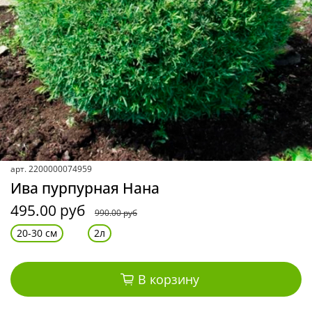
арт.
2200000074959
Ива пурпурная Нана
495.00 руб
990.00 руб
20-30 см
2л
В корзину