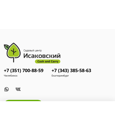
Время цветения: апрель
Почвы: суглинистые, малоизвестковые
Место посадки: солнце, светлая полутень.
Полив: влаголюбива
Морозостойкость: высокая
+7 (351) 700-88-59
+7 (343) 385-58-63
Челябинск
Екатеринбург
Install App