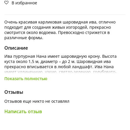
В избранное
Очень красивая карликовая шаровидная ива, отлично
подходит для создания живых изгородей, прекрасно
смотрится около водоема. Превосходно стрижется в
различные формы.
Описание
Ива пурпурная Нана имеет шаровидную крону. Высота
куста около 1,5 м, диаметр – до 2 м. Шаровидная ива
прекрасно вписывается в любой ландшафт. Ива Нана
имеет удлиненную, узкую, светло-зеленую, голубовато-
сизую или серебристо-зеленую листву. В холодное время
Показать полностью
листья становятся золотистыми. Почки вытянутые, длиной
до 5 см, плотно прижатые к побегу, окрашены в красно-
Отзывы
бурый цвет. Цветочные почки отличаются желтым цветом.
Густоцветковые сережки цилиндрической формы с
Отзывов еще никто не оставлял
красноватыми пыльниками, достигают длины 2,6-2,8
см.Цветение ива пурпурная начинает прежде, чем
Написать отзыв
распустится листва.
Агротехника: