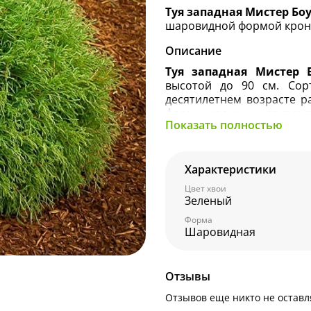
Туя западная Мистер Боу
шаровидной формой кроны
Описание
Туя западная Мистер 
высотой до 90 см.
Сор
десятилетнем возрасте р
форму кроны и сохраня
Показать полностью
ежегодная весенняя обре
ветвей.
Т
онкие побеги п
имеет форму резной бахр
а с наступлением холо
Характеристики
Цветение начинается с 
Цвет хвои
форму, состоят из нескол
Зеленый
осени становятся светл
Форма
систему.
Шаровидная
Агротехника:
Солнце, по
ветви становятся рыхлы
почвах, но предпочтител
Отзывы
– это комбинация торфа,
Отзывов еще никто не оставл
Требует регулярного 