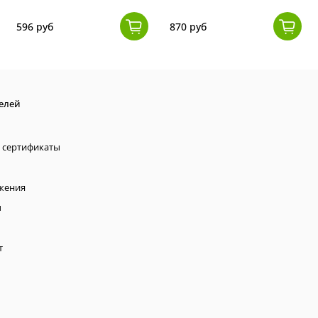
596 руб
870 руб
елей
 сертификаты
жения
ы
т