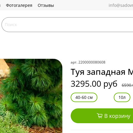
ы
Фотогалерея
Отзывы
info@sadovn
арт.
2200000080608
Туя западная 
3295.00 руб
6590.
40-60 см
10л
В корзину