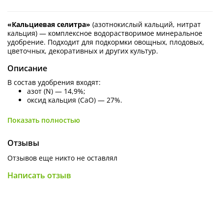
«Кальциевая селитра»
(азотнокислый кальций, нитрат
кальция) — комплексное водорастворимое минеральное
удобрение. Подходит для подкормки овощных, плодовых,
цветочных, декоративных и других культур.
Описание
В состав удобрения входят:
азот (N) — 14,9%;
оксид кальция (СаО) — 27%.
Показать полностью
Действие
:
Ускоряет процесс фотосинтеза, что способствует
формированию и укреплению тканей и стенок растений;
Отзывы
Способствует формированию здоровой корневой системы,
Отзывов еще никто не оставлял
устойчивой к болезням, воздействию грибков и бактерий;
Написать отзыв
Помогает растениям выдержать резкие перепады
температуры, способствует успешной зимовке
многолетних растений.
Применение: