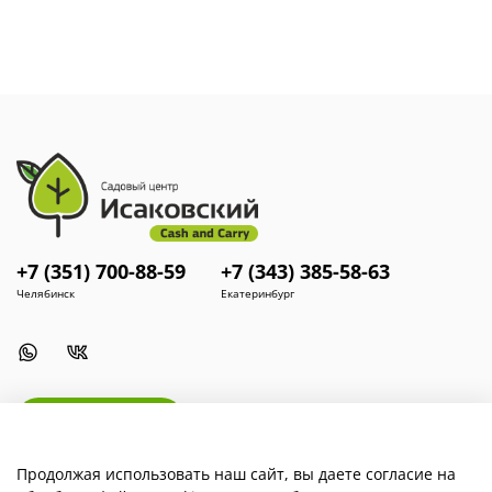
Удобрение предназначено для жидких корневых и
некорневых подкормок культур в открытом и защищённом
грунте.
Дозировка для разных способов внесения
:
Сухое внесение
: 10–20 г/м² перед посадкой или в период
вегетации (1–2 раза).
Корневая подкормка (полив)
: 5–20 г на 10 л воды. Расход
раствора — 4–10 л/м², рекомендуются 7–14 дней.
Некорневая подкормка (опрыскивание)
: 5–20 г на 1 л
воды. Расход раствора — 1–1,5 л/10 м², используется по
мере необходимости для смягчения стрессового
воздействия.
+7 (351) 700-88-59
+7 (343) 385-58-63
Челябинск
Екатеринбург
Install App
Продолжая использовать наш сайт, вы даете согласие на