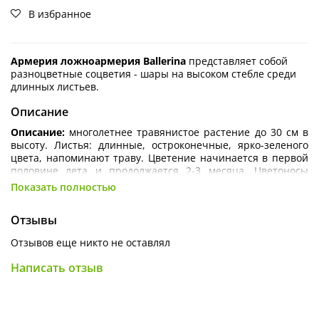
В избранное
Армерия ложноармерия Ballerina
представляет собой
разноцветные
соцветия - шары на высоком стебле среди
длинных листьев.
Описание
Описание:
многолетнее травянистое растение до 30 см в
высоту. Листья: длинные, остроконечные, ярко-зеленого
цвета, напоминают траву. Цветение начинается в первой
половине лета и продолжается 2-3 месяца. Цветоносы
формируются в розетке листьев. Соцветия напоминают
Показать полностью
шары: они возвышаются на длинных прямостоячих
стеблях и представляют собой множество мелких цветков,
Отзывы
собранных в одну розетку.
Отзывов еще никто не оставлял
Агротехника:
песчаный грунт, скалистая местность, много
солнечного света. Зимой особого ухода не требует.
Написать отзыв
Использование в ландшафтном дизайне:
в качестве
бордюра вдоль аллей и тропинок, для оформления
альпинариев и каменных садов, её можно дополнить
низкорослыми хвойными кустарниками. Красиво