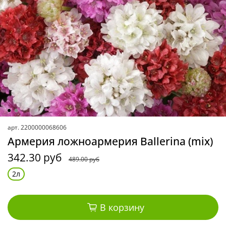
арт.
2200000068606
Армерия ложноармерия Ballerina (mix)
342.30 руб
489.00 руб
2л
В корзину