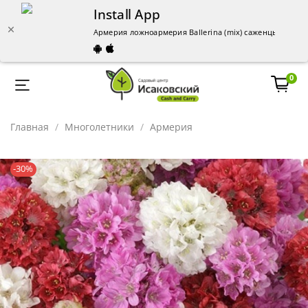
Install App
Армерия ложноармерия Ballerina (mix) саженцы – купи
0
Главная
Многолетники
Армерия
-30%