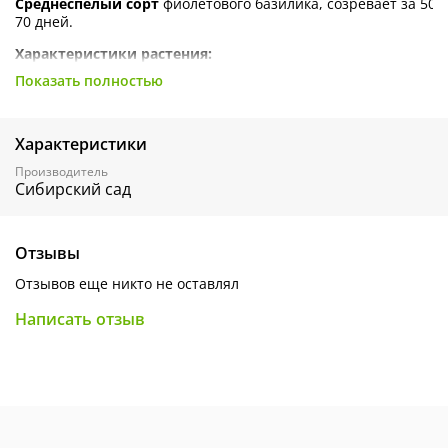
Среднеспелый
сорт
фиолетового
базилика,
созревает
за
50-
70
дней.
Характеристики
растения:
Показать полностью
Высота:
40-50
см
Среднеоблиственное
Характеристики
Раскидистый
куст
Производитель
Бархатистые
слабопузырчатые
листья
Сибирский сад
Темно-фиолетовая,
почти
черная
окраска
Особенности:
Отзывы
Высокая
декоративность
Отзывов еще никто не оставлял
Богат
эфирными
маслами
Написать отзыв
Обладает
лекарственными
свойствами
Применение:
Приправа
к
блюдам
Заменитель
черного
перца