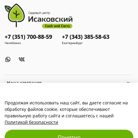
Ароматизация
блюд
Употребление
в
свежем
и
сушеном
виде
Урожайность:
3-4
кг/м²
+7 (351) 700-88-59
+7 (343) 385-58-63
Условия
выращивания:
Челябинск
Екатеринбург
Схема
посадки:
30х30
см
Предпочитает
суглинистые
и
супесчаные
почвы
Требует
умеренного
полива
Чувствителен
к
холоду
Наша компания
Высадка
в
грунт
в
начале
июня
Для покупателей
Продолжая использовать наш сайт, вы даете согласие на
обработку файлов cookie, которые обеспечивают
правильную работу сайта и соглашаетесь с нашей
Политикой безопасности
© 2025 Любое использование контента без письменного
Понятно