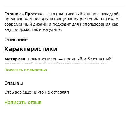
Горшок «Протея»
— это пластиковый кашпо с вкладкой,
предназначенное для выращивания растений. Он имеет
современный дизайн и подходит для использования как
внутри дома, так и на улице.
Описание
Характеристики
Материал.
Полипропилен — прочный и безопасный
пластик, устойчивый к неблагоприятным условиям
окружающей среды.
Показать полностью
Цвет.
Фраппе-белый
.
Отзывы
Форма.
Круглая.
Отзывов еще никто не оставлял
Диаметр.
17 см.
Написать отзыв
Высота.
15,5 см.
Объём.
2,3 л.
Вес.
175 г.