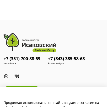
Комплектация.
Пластиковый горшок со снимающейся
вкладкой.
Особенности.
Вкладка с дренажными отверстиями
позволяет высаживать растение во внутреннюю часть, а
излишки воды собираются во внешнем горшке. Это
обеспечивает опрятный внешний вид без необходимости в
поддоне, где обычно скапливается земля, вода и
появляются солевые ореолы.
+7 (351) 700-88-59
+7 (343) 385-58-63
Челябинск
Екатеринбург
Install App
Продолжая использовать наш сайт, вы даете согласие на