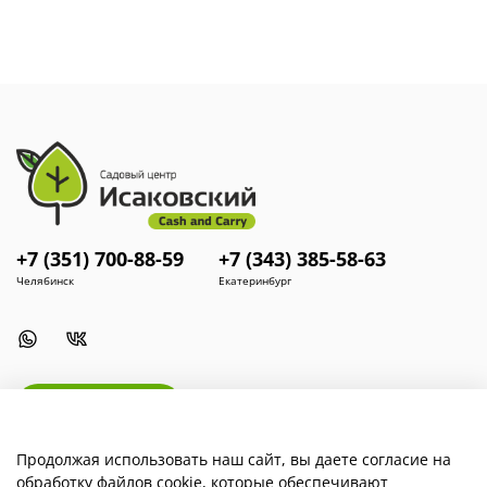
сочетаются с пионами, лилейниками, флоксами.
Разнообразие цветовой гаммы ирисов позволяет достичь
гармоничного сочетания с другими красивоцветущими
растениями и создать превосходные композиции. Кроме
того, ирисы используют в срезке для составления букетов.
+7 (351) 700-88-59
+7 (343) 385-58-63
Челябинск
Екатеринбург
Install App
Продолжая использовать наш сайт, вы даете согласие на
обработку файлов cookie, которые обеспечивают
Наша компания