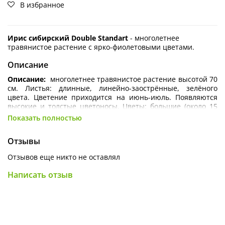
В избранное
Ирис сибирский Double Standart
- многолетнее
травянистое растение с ярко-фиолетовыми цветами.
Описание
Описание:
многолетнее травянистое растение высотой 70
см. Листья: длинные, линейно-заострённые, зелёного
цвета. Цветение приходится на июнь-июль. Появляются
высокие и толстые цветоносы. Цветы: большие (около 15
см), махровые, ярко-фиолетовые
.
Показать полностью
Агротехника:
для посадки предпочтительные плотные,
влагоёмкие почвы со слабокислой или нейтральной
Отзывы
реакцией; плохо переносит застой воды; по степени
Отзывов еще никто не оставлял
освещённости
лучше всего выбирать солнечные участки
или полутень; зимостойкость хорошая.
Написать отзыв
Использование в ландшафтном дизайне:
используется
как в одиночных, так и в групповых посадках. Можно
высаживать рядом с деревьями или кустарниками.
Прекрасно смотрится у водоёмов, как соло, так и в
сочетании, например, с водным камышом. Ирисы отлично