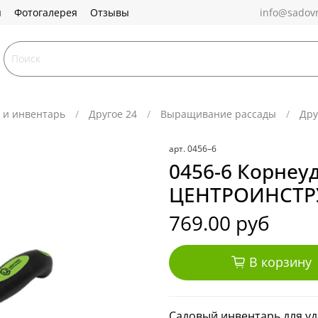
ы
Фотогалерея
Отзывы
info@sadovn
 и инвентарь
Другое 24
Выращивание рассады
Дру
арт.
0456–6
0456-6 Корнеу
ЦЕНТРОИНСТР
769.00 руб
В корзину
Садовый инвентарь для уд