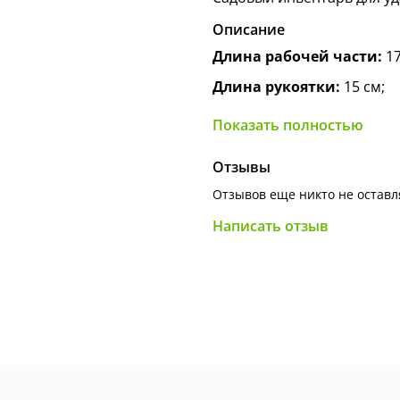
Описание
Длина рабочей части:
17
Длина рукоятки:
15 см;
Общая длина:
32 см;
Показать полностью
Рабочая часть выполнена 
поддевать сорняк от само
Отзывы
Двухкомпонентная рукоят
Отзывов еще никто не оставл
Нержавеющая покрытие;
Написать отзыв
Рабочая часть: сталь.