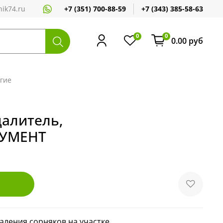
+7 (351) 700-88-59
+7 (343) 385-58-63
ik74.ru
0
0
0.00 руб
гие
далитель,
УМЕНТ
аления сорняков на участке.