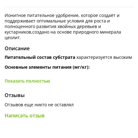
Ионитное питательное удобрение, которое создаёт и
поддерживает оптимальные условия для роста и
полноценного развития хвойных деревьев и
кустарников,создано на основе природного минерала
цеолит.
Описание
Питательный
состав
субстрата
характеризуется
высоким
с
Основные
элементы
питания
(мг/кг):
Азот
(N)
4900
мл/кг
Показать полностью
(способствует
активному
росту
зеленой
массы
и
развитию
ра
Фосфор
(P₂O₅)
— 6200
мг/кг
Отзывы
(обеспечивает
развитие
корневой
системы
и
процессы
цвете
Отзывов еще никто не оставлял
Калий
(K₂O)
— 22
100
мг/кг
(повышает
устойчивость
растений
к
стрессовым
факторам
и
Написать отзыв
плодов)
Дополнительные
микроэлементы:
Субстрат
обогащен
комплексом
важных
микроэлементов,
вкл