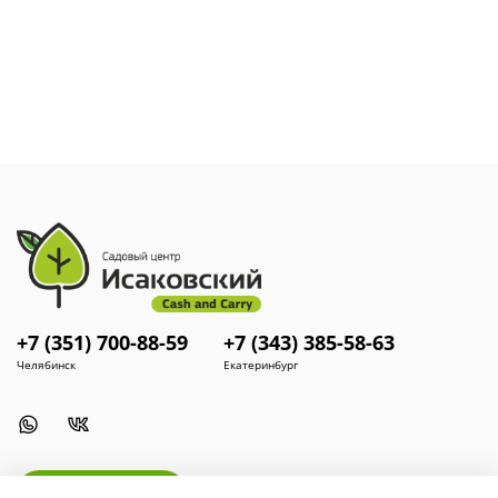
вымываются поливными водами, а фосфор не образует
нерастворимых соединений в почвенном растворе.
На гранулу нанесён микробиологический препарат на
основе бактерий Bacillus Subtilis и Bacillus Mucilaginosus,
который улучшает структуру почвы в прикорневой зоне,
защищает корни от патогенных бактерий и дополнительно
обеспечивает растение питательными элементами,
находящимися в почве, но недоступными для усвоения.
Доза применения удобрения ОМУ
:
80–120 г на одну посадочную яму
— локально при
посадке.
10–30 г/м²
— 1–2 подкормки в течение вегетации с
обязательной заделкой в почву.
+7 (351) 700-88-59
+7 (343) 385-58-63
Челябинск
Екатеринбург
Install App