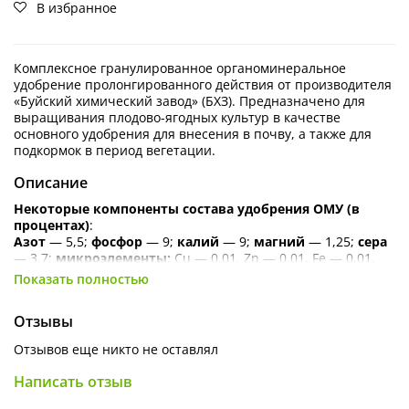
В избранное
Комплексное гранулированное органоминеральное
удобрение пролонгированного действия от производителя
«Буйский химический завод» (БХЗ). Предназначено для
выращивания плодово-ягодных культур в качестве
основного удобрения для внесения в почву, а также для
подкормок в период вегетации.
Описание
Некоторые компоненты состава удобрения ОМУ (в
процентах)
:
Азот
— 5,5;
фосфор
— 9;
калий
— 9;
магний
— 1,25;
сера
— 3,7;
микроэлементы:
Cu — 0,01, Zn — 0,01, Fe — 0,01,
Mn — 0,7, В — 0,02; гуминовые соединения — 11.
Показать полностью
Особенности
:
Производится на основе низинного торфа, в состав
Отзывы
которого входят гуминовые вещества, макро- и
Отзывов еще никто не оставлял
микроэлементы.
Написать отзыв
Минеральные элементы питания закрепляются в
органической грануле, более подвижные азот и калий не