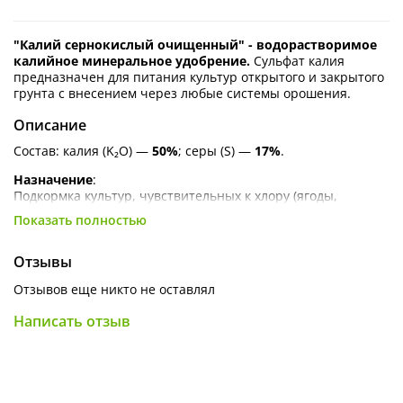
"Калий сернокислый очищенный" - водорастворимое
калийное минеральное удобрение.
Сульфат калия
предназначен для питания культур открытого и закрытого
грунта с внесением через любые системы орошения.
Описание
Состав: калия (K₂O) —
50%
; серы (S) —
17%
.
Назначение
:
Подкормка культур, чувствительных к хлору (ягоды,
виноград, картофель, табак, цитрусовые, крестоцветные);
Показать полностью
Укрепление растений (повышает устойчивость к засухе,
морозам и болезням);
Отзывы
Улучшение качества урожая (увеличивает сахаристость
Отзывов еще никто не оставлял
плодов, улучшает лёжкость);
Написать отзыв
Использование на любых почвах, особенно эффективен на
нейтральных и щелочных (не подкисляет грунт).
Преимущества
:
Универсальность — подходит для всех типов почв и