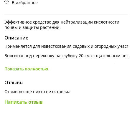
В избранное
Эффективное средство для нейтрализации кислотности
почвы и защиты растений.
Описание
Применяется
для
известкования
садовых
и
огородных
участк
Вносится
под
перекопку
на
глубину
20
см
с
тщательным
пере
Нормы
внесения:
для
глинистых
почв
— 250-400
г/м²;
Показать полностью
для
песчаных
— 150-300
г/м²;
Отзывы
При
посадке:
под
семечковые
культуры
— 400
г;
Отзывов еще никто не оставлял
под
косточковые
— 250
г;
Написать отзыв
под
ягодные
кустарники
— 70
г
на
яму.
Для
чувствительных
к
кислотности
растений
дозу
увеличива
20%.
Для
малочувствительных
уменьшают
на
15-20%.