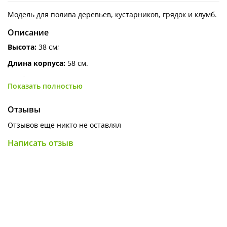
Модель для полива деревьев, кустарников, грядок и клумб.
Описание
Высота:
38 см;
Длина корпуса:
58 см.
Особенности:
Показать полностью
Съёмный распылитель позволяет лить воду
концентрированным потоком либо разбрызгивать
мелкими каплями, чтобы не размывать почву;
Отзывы
Широкое горлышко облегчает перелив воды или
Отзывов еще никто не оставлял
удобрений из другой тары или наполнение из шланга;
Написать отзыв
Эргономичная ручка облегчает удержание корпуса во
время полива.