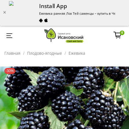
Install App
Ежевика ранняя Лох Тей саженцы – купить в Челябинс
0
Главная
Плодово-ягодные
Ежевика
-30%