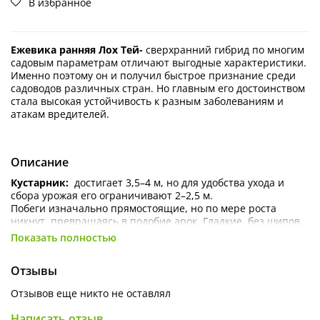
В избранное
Ежевика ранняя Лох Тей-
сверхранний гибрид по многим
садовым параметрам отличают выгодные характеристики.
Именно поэтому он и получил быстрое признание среди
садоводов различных стран. Но главным его достоинством
стала высокая устойчивость к разным заболеваниям и
атакам вредителей.
Описание
Кустарник:
достигает 3,5–4 м, но для удобства ухода и
сбора урожая его ограничивают 2–2,5 м.
Побеги изначально прямостоящие, но по мере роста
никнут, превращаясь в подобие арок. Гладкие, без шипов.
Листья насыщенно-зелёные, крупные, плотные на ощупь
Показать полностью
(даже кожистые). Корневая система мощная, корни быстро
разрастаются и вглубь, и вширь. Благодаря развитой
Отзывы
корневой системе высокий куст сохраняет вертикальное
положение.
Отзывов еще никто не оставлял
Ягоды:
Средняя масса 10–12 г. Форма нечто среднее между
Написать отзыв