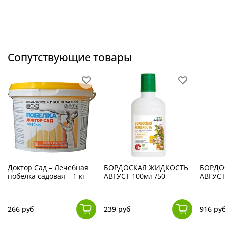
Устойчивость к болезням.
Высокая к ржавчине,
умеренная к антракнозу.
Урожайность.
До 10–13 кг с куста, при хорошей
агротехнике — больше.
Агротехника:
Солнце, полутень. Почвы предпочитают
Сопутствующие товары
плодородные, слабо-кислые (можно нейтральные),
влажные, легкие, хорошо дренированные. На зиму
молодые саженцы лучше укрывать укрывным материалом.
Доктор Сад – Лечебная
БОРДОСКАЯ ЖИДКОСТЬ
БОРДО
побелка садовая – 1 кг
АВГУСТ 100мл /50
АВГУСТ
266 руб
239 руб
916 ру