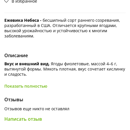
В избранное
Ежевика Небеса -
бесшипный сорт раннего созревания,
разработанный в США. Отличается крупными ягодами,
высокой урожайностью и устойчивостью к многим
заболеваниям.
Описание
Вкус и внешний вид.
Ягоды фиолетовые, массой 4–6 г,
вытянутой формы. Мякоть плотная, вкус сочетает кислинку
и сладость.
Плодоношение.
Начинается в середине июня — начале
Показать полностью
июля и длится 30–45 дней.
Куст.
Состоит из длинных бесшипных побегов до 3,5 м,
Отзывы
усыпанных гроздьями ягод.
Отзывов еще никто не оставлял
Морозостойкость.
По разным данным, выдерживает
температуры до −13−15 °C или относится к 4 зоне
Написать отзыв
морозостойкости.