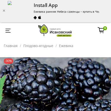
Install App
Ежевика ранняя Небеса саженцы – купить в Челябинск
0
Главная
Плодово-ягодные
Ежевика
-30%