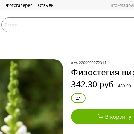
ы
Фотогалерея
Отзывы
info@sadovn
арт.
2200000072344
Физостегия вир
342.30 руб
489.00 
2л
В корзину