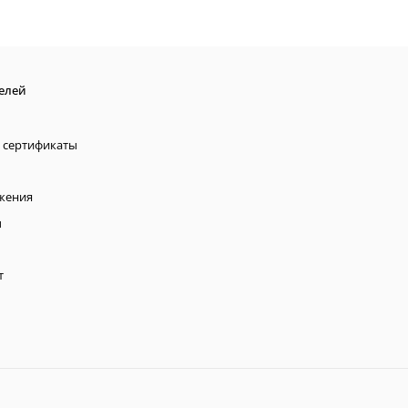
елей
 сертификаты
жения
ы
т