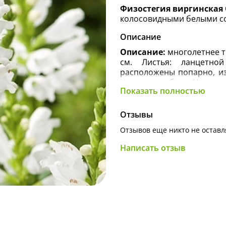
Физостегия виргинская Cr
колосовидными белыми с
Описание
Описание:
многолетнее т
см. Листья: ланцетно
расположены попарно, из
август-сентябрь. Цветы
Показать полностью
колосовидные соцветия.
Агротехника:
для посад
Отзывы
супесчаные почвы; по с
участки или полутень; тр
Отзывов еще никто не оставл
Использование в ланд
Написать отзыв
так и в групповых поса
например, у стен и заб
смотрится на фоне хвойни
др.