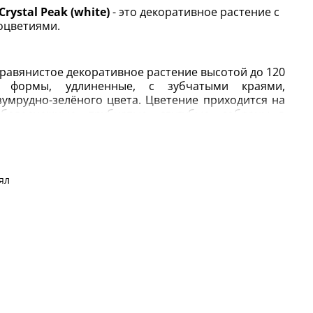
ystal Peak (white)
- это декоративное растение с
оцветиями.
равянистое декоративное растение высотой до 120
й формы, удлиненные, с зубчатыми краями,
умрудно-зелёного цвета. Цветение приходится на
: белоснежные, трубчатые, двугубые, собраны в
ки предпочтительны суглинок, чернозем или
тепени освещенности лучше выбирать солнечные
ебуют регулярного полива.
ял
шафтном дизайне:
Используется как в одиночных,
дках. Физостегию высаживают на заднем плане,
оров, или в центре круглых клумб. Прекрасно
ков. Сочетается с розами, флоксами, георгинами и