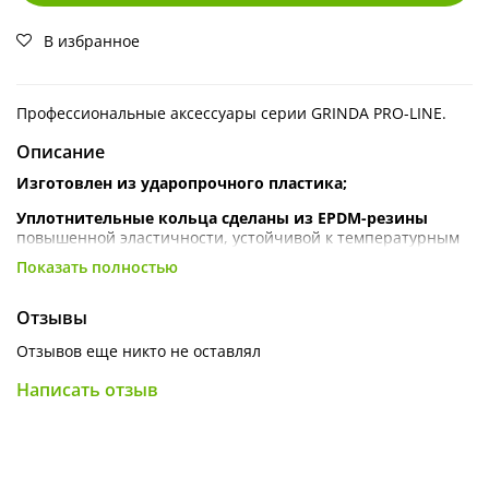
В избранное
Профессиональные аксессуары серии GRINDA PRO-LINE.
Описание
Изготовлен из ударопрочного пластика;
Уплотнительные кольца сделаны из EPDM-резины
повышенной эластичности, устойчивой к температурным
и химическим воздействиям;
Показать полностью
Удобен при частой сборке и разборке поливочной системы
без перекрытия подачи воды;
Отзывы
Обеспечивают быстрое, простое и герметичное
Отзывов еще никто не оставлял
соединение элементов.
Написать отзыв