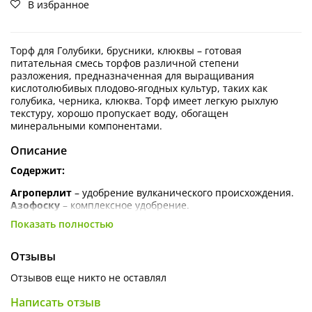
В избранное
Торф для Голубики, брусники, клюквы – готовая
питательная смесь торфов различной степени
разложения, предназначенная для выращивания
кислотолюбивых плодово-ягодных культур, таких как
голубика, черника, клюква. Торф имеет легкую рыхлую
текстуру, хорошо пропускает воду, обогащен
минеральными компонентами.
Описание
Содержит:
Агроперлит
– удобрение вулканического происхождения.
Азофоску
– комплексное удобрение.
Известняковую муку
– нейтрализатор кислотности.
Показать полностью
Питательные вещества в форме доступной для растений:
азот (NH4 + N03) <90 мг/л; калий (К2О) <130 мг/л фосфор
(Р2О5) <100 мг/л.
Отзывы
Область применения
Отзывов еще никто не оставлял
Торфяной грунт для выращивания кислотолюбивых
культур используют для посадки семян, выращивания
Написать отзыв
черенков, посадки и пересадки растений, в качестве