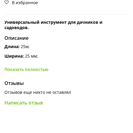
В избранное
Универсальный инструмент для дачников и
садоводов.
Описание
Длина:
25м;
Ширина:
25 мм;
Материал:
плёнка ПВХ.
Показать полностью
Применение
:
Укрепление стеблей молодых растений;
Отзывы
Подвязка повреждённых стеблей и веток;
Отзывов еще никто не оставлял
Прививка растений.
Написать отзыв