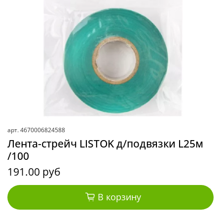
арт.
4670006824588
Лента-стрейч LISTOK д/подвязки L25м
/100
191.00 руб
В корзину