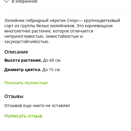
В избранное
Лилейник гибридный «Арктик Сноу»— крупноцветковый
сорт из группы белых лилейников. Это корневищное
многолетнее растение, которое отличается
неприхотливостью, зимостойкостью и
засухоустойчивостью.
Описание
Высота растения.
До 60 см.
Диаметр цветка.
До 15 см.
Цветки.
Кремово-белые с жёлтым или зеленоватым
Показать полностью
горлом, крупные, немахровые. По мере цветения могут
высветляться до практически белого.
Отзывы
Период цветения.
Июль — август,
продолжительность — 25 дней и более. В конце
Отзывов еще никто не оставлял
лета — начале осени возможно повторное цветение, но
менее обильное.
Написать отзыв
Агротехника:
для посадки предпочтительны
плодородные, суглинистые почвы со слабокислой или