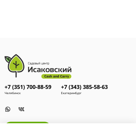
нейтральной реакцией; нужен хороший дренаж; по
степени освещённости
лучше всего выбирать солнечные
участки или полутень; засухоустойчивость хорошая;
зимостойкость высокая.
Использование в ландшафтном дизайне:
используется
как в одиночных, так и в групповых посадках. Можно
высаживать рядом с деревьями или кустарниками.
Прекрасно смотрится у водоёмов, как соло, так и в
сочетании, например, с водным камышом. Лилейники
отлично сочетаются с розами, пионами, ирисами, хостами.
Разнообразие цветовой гаммы лилейника позволяет
достичь гармоничного сочетания с другими
красивоцветущими растениями и создать превосходные
композиции. Ещё один вариант - посадить лилейник рядом
со злаками или декоративными травами. Этот
+7 (351) 700-88-59
+7 (343) 385-58-63
миниатюрный сорт можно выращивать даже в вазонах.
Челябинск
Екатеринбург
Install App