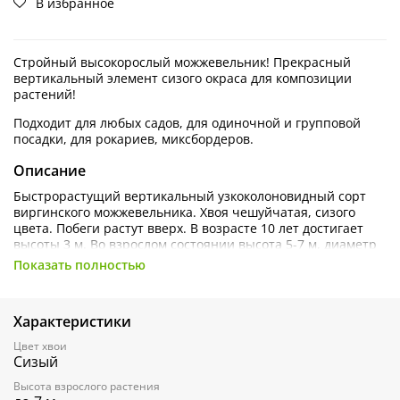
В избранное
Стройный высокорослый можжевельник! Прекрасный
вертикальный элемент сизого окраса для композиции
растений!
Подходит для любых садов, для одиночной и групповой
посадки, для рокариев, миксбордеров.
Описание
Быстрорастущий вертикальный узкоколоновидный сорт
виргинского можжевельника. Хвоя чешуйчатая, сизого
цвета. Побеги растут вверх. В возрасте 10 лет достигает
высоты 3 м. Во взрослом состоянии высота 5-7 м, диаметр
1 м.
Показать полностью
Агротехника: Солнце, полутень. Почвы предпочитает
хорошо дренированные, от сухих до умеренно влажных, от
Характеристики
кислых до щелочных. Засухоустойчив и морозоустойчив.
Переносит городскую среду. Не переносит тень. Корневая
Цвет хвои
глубокая, не выносит тяжелых почв. Ветроустойчив.
Сизый
Высота взрослого растения