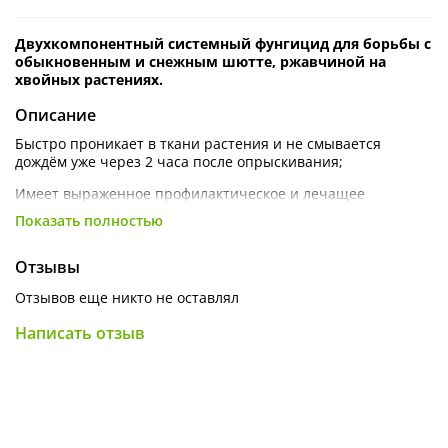
Двухкомпонентный системный фунгицид для борьбы с
обыкновенным и снежным шютте, ржавчиной на
хвойных растениях.
Описание
Быстро проникает в ткани растения и не смывается
дождём уже через 2 часа после опрыскивания;
Имеет выраженное профилактическое и лечащее
действие;
Показать полностью
Обладает искореняющим действием, препятствуя
появлению спор возбудителей;
Отзывы
Благодаря сильным системным свойствам распределяется
Отзывов еще никто не оставлял
во всех вегетирующих частях растения (от основания до
верхушки).
Написать отзыв
Инструкция по применению
:
Для хвойных пород деревьев
(снежное и обыкновенное
шютте): 4 мл препарата развести в 5 литрах воды, хорошо
перемешать. Полученным раствором равномерно
опрыскивать поверхность листьев до полного смачивания.