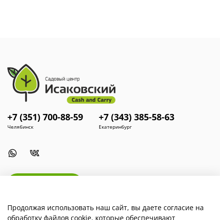
В биотуалетах.
Торф нейтрализует запахи и служит
наполнителем для компостирования.
Для приготовления компоста.
Благодаря высокой
влагоёмкости и органическому составу торф ускоряет
процессы разложения и обогащает компост.
В садоводстве.
В качестве компонента для приготовления
почвенных смесей, улучшения структуры почвы,
мульчирования.
+7 (351) 700-88-59
+7 (343) 385-58-63
Челябинск
Екатеринбург
Install App
Продолжая использовать наш сайт, вы даете согласие на
обработку файлов cookie, которые обеспечивают
Наша компания