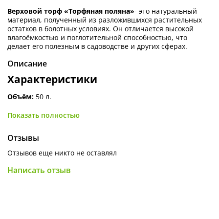
Верховой торф «Торфяная поляна»
- это натуральный
материал, полученный из разложившихся растительных
остатков в болотных условиях. Он отличается высокой
влагоёмкостью и поглотительной способностью, что
делает его полезным в садоводстве и других сферах.
Описание
Характеристики
Объём:
50 л.
Состав:
верховой торф.
Показать полностью
Назначение:
для улучшения грунта, приготовления
компоста, использования в биотуалетах.
wildberries.ru +1
Отзывы
Свойства:
высокое содержание органического вещества,
Отзывов еще никто не оставлял
способность удерживать влагу и поглощать запахи.
Написать отзыв
Особенности:
не меняет свойств после замерзания и
оттаивания, экологически безопасен.
Применение