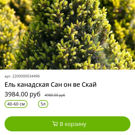
арт.
2200000034496
Ель канадская Сан он ве Скай
3984.00 руб
4980.00 руб
40-60 см
5л
В корзину