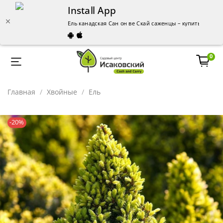
Install App
Ель канадская Сан он ве Скай саженцы – купить в Чел
0
Главная
Хвойные
Ель
-20%