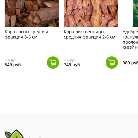
Кора сосны средняя
Кора лиственницы
Удобр
фракция 3-6 см
средняя фракция 2-6 см
гранул
пролон
ХВОЙНО
639 руб
839 руб
989 ру
549 руб
749 руб