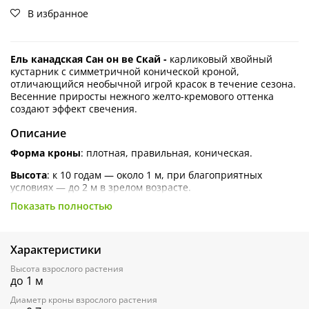
В избранное
Ель канадская Сан он ве Скай -
карликовый хвойный
кустарник с симметричной конической кроной,
отличающийся необычной игрой красок в течение сезона.
Весенние приросты нежного желто-кремового оттенка
создают эффект свечения.
Описание
Форма кроны
: плотная, правильная, коническая.
Высота
: к 10 годам — около 1 м, при благоприятных
условиях — до 2 м в зрелом возрасте.
Показать полностью
Ширина
: до 50 см.
Хвоя
: зрелая — сине-зелёная или голубовато-зелёная,
короткая и мягкая. Молодые побеги — кремово-жёлтого
Характеристики
цвета.
Высота взрослого растения
Шишки
: светло-коричневые, длиной до 10 см.
до 1 м
Диаметр кроны взрослого растения
Темп роста:
5-6 см в год.