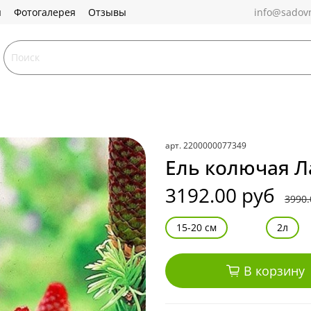
ы
Фотогалерея
Отзывы
info@sadovn
арт.
2200000077349
Ель колючая Л
3192.00 руб
3990.
15-20 см
2л
В корзину