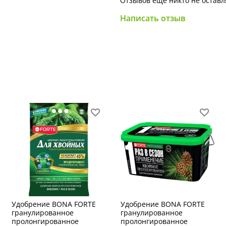
Отзывов еще никто не оставл
освещенности лучш
Засухоустойчивость высок
Написать отзыв
укрытии от весеннего сол
Применение в ландша
зонирования участков,
озеленения террас и балк
также для создания гр
лиственными растениями.
Удобрение BONA FORTE
Удобрение BONA FORTE
гранулированное
гранулированное
пролонгированное
пролонгированное