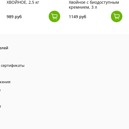
ХВОЙНОЕ, 2,5 кг
Хвойное с биодоступным
кремнием, 3 л
989 руб
1149 руб
елей
 сертификаты
жения
ы
т