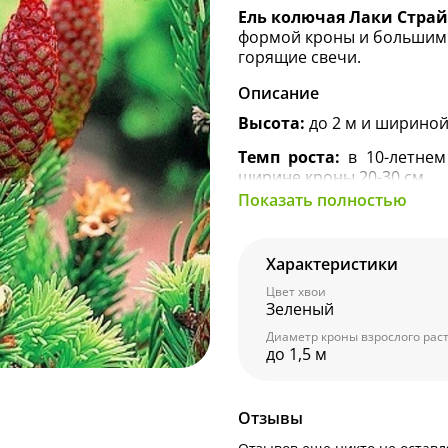
Ель колючая Лаки Страй
формой кроны и большим
горящие свечи.
Описание
Высота:
до 2 м и шириной 
Темп роста:
в 10-летнем
ширине кроны 20-30 см.
Показать полностью
Форма кроны:
вет
имеет
оригинальную, рас
Характеристики
Хвоя:
колючая, толстая, 
светлее, жёлто-салатового
Цвет хвои
Зеленый
Шишки:
крупные, длино
Диаметр кроны взрослого рас
или лилово-красный цвет
до 1,5 м
меняется на тёмно-корич
на ветках до следующего г
Агротехника:
для по
Отзывы
легкосуглинистые по